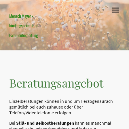
Mensch Mayer -
bindungsorientiere
Familienbegleitung
Beratungsangebot
Einzelberatungen können in und um Herzogenaurach
gemütlich bei euch zuhause oder über
Telefon/Videotelefonie erfolgen.
Bei
Still- und
Beikostberatungen
kann es manchmal
sinnvoll sein, mir vorher Videos und/oder ein